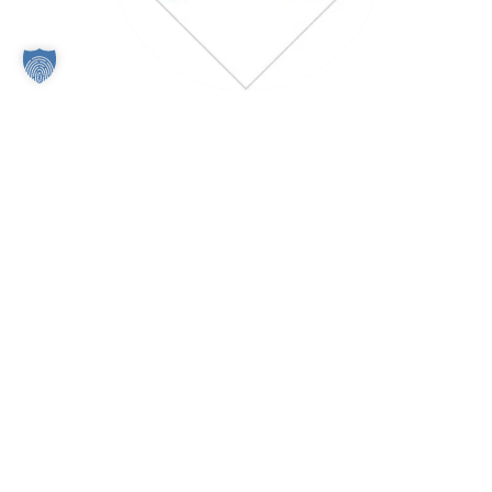
KURZFRISTIG VERFÜGBARE FAHRZEUGE
Sie haben Ihr gewünschtes Fahrzeug nicht gefunden?
Klicken Sie auf das Icon.
Durch einen Klick auf das Icon werden Sie auf die Seite
reseller.eln.de weitergeleitet