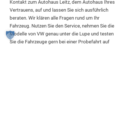
Kontakt zum Autohaus Leitz, dem Autohaus Ihres
Vertrauens, auf und lassen Sie sich ausführlich
beraten. Wir klären alle Fragen rund um Ihr
Fahrzeug. Nutzen Sie den Service, nehmen Sie die
Modelle von VW genau unter die Lupe und testen
Sie die Fahrzeuge gern bei einer Probefahrt auf
Herz und Nieren. Wir helfen Ihnen fachkundig
dabei, die richtige Entscheidung zu treffen und
begleiten Sie auch über den Vertrieb und Verkauf
hinaus mit Ihrem Volkswagen.
WIR PRÜFEN IHREN
VOLKSWAGEN AUF HERZ
UND NIEREN